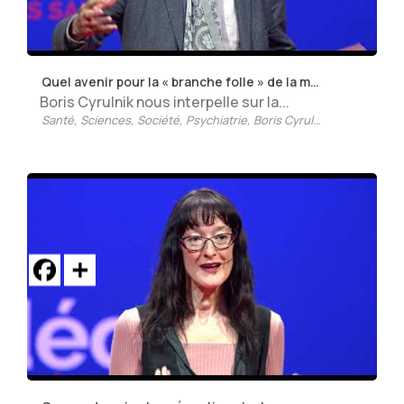
Quel avenir pour la « branche folle » de la médecine
Boris Cyrulnik nous interpelle sur la...
Santé
,
Sciences
,
Société
,
Psychiatrie
,
Boris Cyrulnik
,
2019
,
L'aven