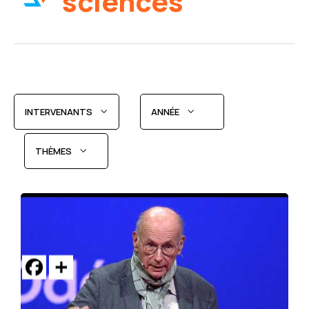
sciences
INTERVENANTS
ANNÉE
THÈMES