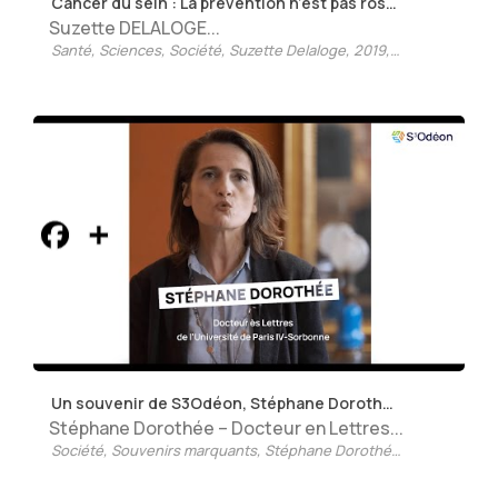
Cancer du sein : La prévention n’est pas rose dans notre pays
Suzette DELALOGE...
Santé
,
Sciences
,
Société
,
Suzette Delaloge
,
2019
,
Médecine prédi
Un souvenir de S3Odéon, Stéphane Dorothée ?
Stéphane Dorothée – Docteur en Lettres...
Société
,
Souvenirs marquants
,
Stéphane Dorothée
,
Stéphane Do