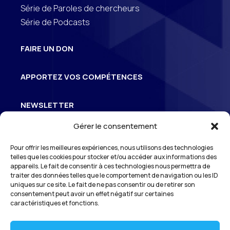
Série de Paroles de chercheurs
Série de Podcasts
FAIRE UN DON
APPORTEZ VOS COMPÉTENCES
NEWSLETTER
Gérer le consentement
Inscrivez-vous à la newsletter pour suivre
Pour offrir les meilleures expériences, nous utilisons des technologies
3
l’actualité de S
Odéon
telles que les cookies pour stocker et/ou accéder aux informations des
appareils. Le fait de consentir à ces technologies nous permettra de
traiter des données telles que le comportement de navigation ou les ID
uniques sur ce site. Le fait de ne pas consentir ou de retirer son
consentement peut avoir un effet négatif sur certaines
*En vous inscrivant à notre newsletter, vous reconnaissez avoir pris
connaissance de notre
politique de gestion des données personnelles
et
caractéristiques et fonctions.
vous l’acceptez.