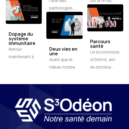
l’une des
sur la fin du...
pathologies...
Dopage du
système
Parcours
immunitaire
santé
Deux vies en
Retour
Un économiste
une
maintenant à
Avant que le
d’Oxford, ami
rideau tombe
du docteur...