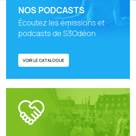
NOS PODCASTS
Écoutez les émissions et
podcasts de S3Odéon
VOIR LE CATALOGUE