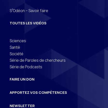
3
S
Odéon – Savoir faire
TOUTES LES VIDÉOS
Sciences
Santé
Société
Série de Paroles de chercheurs
Série de Podcasts
FAIRE UN DON
APPORTEZ VOS COMPÉTENCES
NEWSLETTER