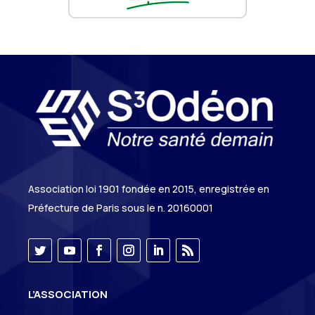
pay by phone bill casino
pay by phone bill casinos without
pay by mobile casino
pay by mobile casino not on
gamstop
non gamstop casinos
independent casino
gamstop
no verification casinos
new casino sites uk
top 10
sites
best european online casino
uk casino not on gamcare
online casino europe
casinos not on gamcare
Association loi 1901 fondée en 2015, enregistrée en
Préfecture de Paris sous le n. 20160001
L’ASSOCIATION