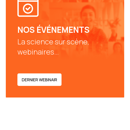
NOS ÉVÉNEMENTS
La science sur scène,
webinaires…
DERNIER WEBINAIR