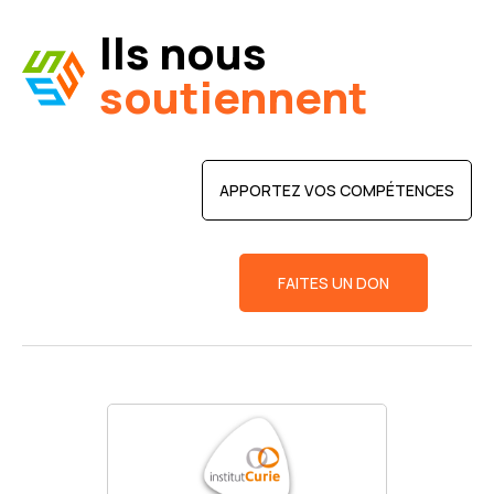
Ils nous
soutiennent
APPORTEZ VOS COMPÉTENCES
FAITES UN DON