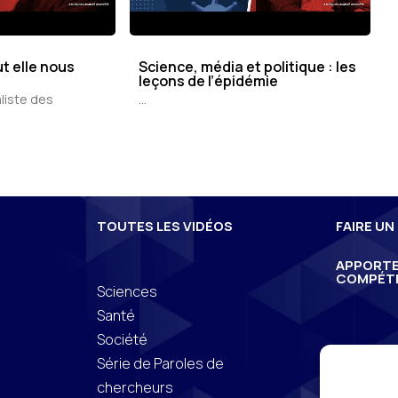
t elle nous
Science, média et politique : les
leçons de l’épidémie
aliste des
...
TOUTES LES VIDÉOS
FAIRE UN
APPORTE
COMPÉT
e
Sciences
Santé
Société
Série de Paroles de
chercheurs