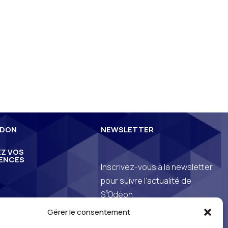
 DON
NEWSLETTER
Z VOS
ENCES
Inscrivez-vous à la newsletter
pour suivre l’actualité de
3
S
Odéon
Gérer le consentement