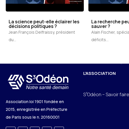
La science peut-elle éclairer les
La recherche peu
décisions politiques ?
sauver ?
Jean François Delfraissy, président
Alain Fischer, spéci
du...
déficits...
L’ASSOCIATION
3
S
Odéon – Savoir fair
Association loi 1901 fondée en
2015, enregistrée en Préfecture
de Paris sous le n. 20160001