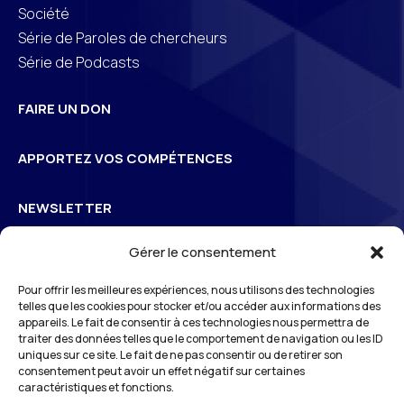
Société
Série de Paroles de chercheurs
Série de Podcasts
FAIRE UN DON
APPORTEZ VOS COMPÉTENCES
NEWSLETTER
Gérer le consentement
Inscrivez-vous à la newsletter pour suivre l’actualité de
Pour offrir les meilleures expériences, nous utilisons des technologies
3
S
Odéon
telles que les cookies pour stocker et/ou accéder aux informations des
appareils. Le fait de consentir à ces technologies nous permettra de
traiter des données telles que le comportement de navigation ou les ID
uniques sur ce site. Le fait de ne pas consentir ou de retirer son
*En vous inscrivant à notre newsletter, vous reconnaissez avoir pris connaissance
consentement peut avoir un effet négatif sur certaines
de notre
politique de gestion des données personnelles
et vous l’acceptez.
caractéristiques et fonctions.