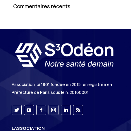
Commentaires récents
Association loi 1901 fondée en 2015, enregistrée en
Préfecture de Paris sous le n. 20160001
L’ASSOCIATION