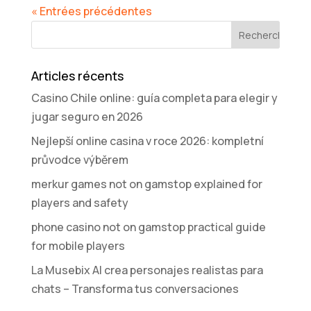
« Entrées précédentes
Articles récents
Casino Chile online: guía completa para elegir y
jugar seguro en 2026
Nejlepší online casina v roce 2026: kompletní
průvodce výběrem
merkur games not on gamstop explained for
players and safety
phone casino not on gamstop practical guide
for mobile players
La Musebix AI crea personajes realistas para
chats – Transforma tus conversaciones