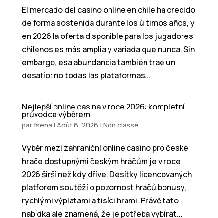
El mercado del casino online en chile ha crecido
de forma sostenida durante los últimos años, y
en 2026 la oferta disponible para los jugadores
chilenos es más amplia y variada que nunca. Sin
embargo, esa abundancia también trae un
desafío: no todas las plataformas...
Nejlepší online casina v roce 2026: kompletní
průvodce výběrem
par
fsena
|
Août 6, 2026
|
Non classé
Výběr mezi zahraniční online casino pro české
hráče dostupnými českým hráčům je v roce
2026 širší než kdy dříve. Desítky licencovaných
platforem soutěží o pozornost hráčů bonusy,
rychlými výplatami a tisíci hrami. Právě tato
nabídka ale znamená, že je potřeba vybírat...