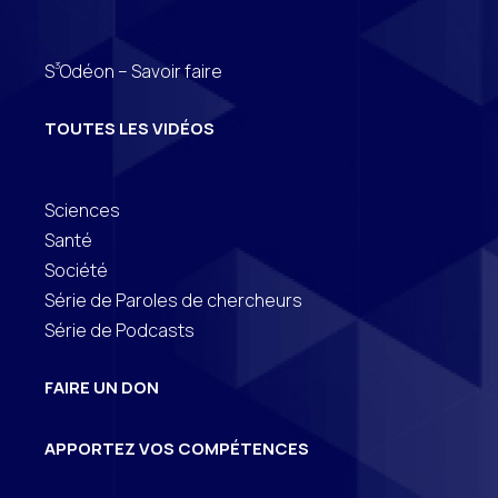
3
S
Odéon – Savoir faire
TOUTES LES VIDÉOS
Sciences
Santé
Société
Série de Paroles de chercheurs
Série de Podcasts
FAIRE UN DON
APPORTEZ VOS COMPÉTENCES