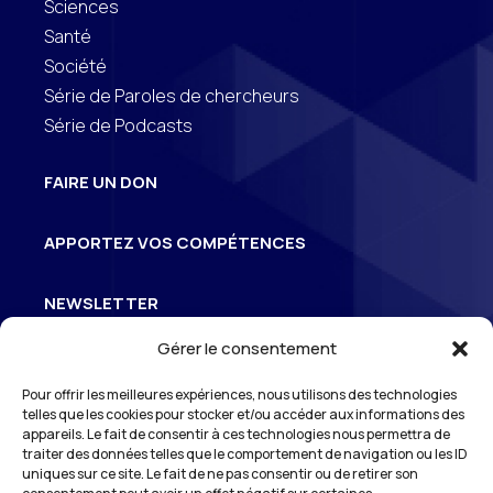
Sciences
Santé
Société
Série de Paroles de chercheurs
Série de Podcasts
FAIRE UN DON
APPORTEZ VOS COMPÉTENCES
NEWSLETTER
Gérer le consentement
Inscrivez-vous à la newsletter pour suivre
Pour offrir les meilleures expériences, nous utilisons des technologies
3
l’actualité de S
Odéon
telles que les cookies pour stocker et/ou accéder aux informations des
appareils. Le fait de consentir à ces technologies nous permettra de
traiter des données telles que le comportement de navigation ou les ID
uniques sur ce site. Le fait de ne pas consentir ou de retirer son