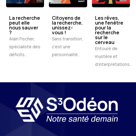
La recherche
Citoyens de
Les rêves,
peut elle
la recherche,
une fenêtre
nous sauver
unissez-
pour la
?
vous !
recherche
sur le
Alain Fischer,
Sans transition,
cerveau
spécialiste des
c’est une
Entouré de
déficits...
personnalité...
mystère et
d’interprétations...