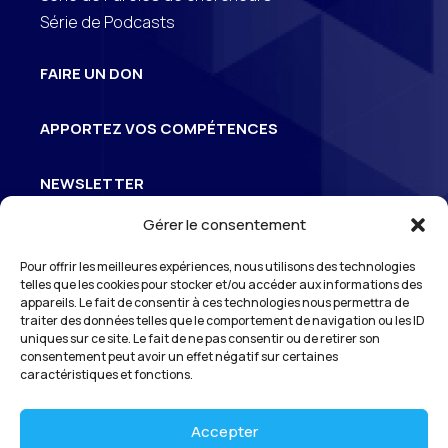
Série de Podcasts
FAIRE UN DON
APPORTEZ VOS COMPÉTENCES
NEWSLETTER
Gérer le consentement
Inscrivez-vous à la newsletter pour suivre
Pour offrir les meilleures expériences, nous utilisons des technologies
3
l’actualité de S
Odéon
telles que les cookies pour stocker et/ou accéder aux informations des
appareils. Le fait de consentir à ces technologies nous permettra de
traiter des données telles que le comportement de navigation ou les ID
uniques sur ce site. Le fait de ne pas consentir ou de retirer son
consentement peut avoir un effet négatif sur certaines
*En vous inscrivant à notre newsletter, vous reconnaissez avoir pris
connaissance de notre
politique de gestion des données personnelles
et
caractéristiques et fonctions.
vous l’acceptez.
Accepter