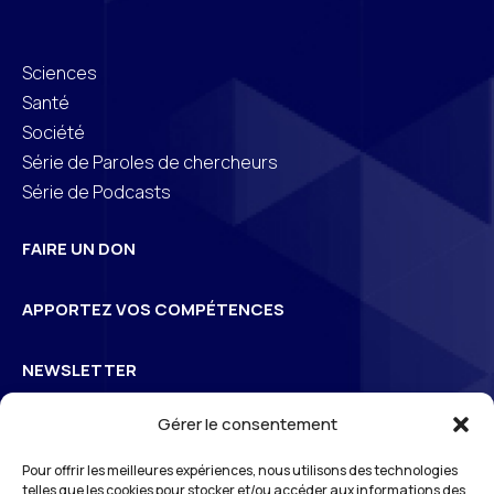
Sciences
Santé
Société
Série de Paroles de chercheurs
Série de Podcasts
FAIRE UN DON
APPORTEZ VOS COMPÉTENCES
NEWSLETTER
Gérer le consentement
Inscrivez-vous à la newsletter pour suivre l’actualité de
Pour offrir les meilleures expériences, nous utilisons des technologies
3
S
Odéon
telles que les cookies pour stocker et/ou accéder aux informations des