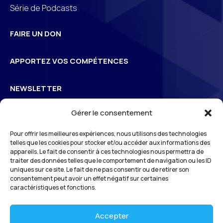
Série de Podcasts
FAIRE UN DON
APPORTEZ VOS COMPÉTENCES
NEWSLETTER
Gérer le consentement
Inscrivez-vous à la newsletter pour suivre l’actualité de
Pour offrir les meilleures expériences, nous utilisons des technologies
3
S
Odéon
telles que les cookies pour stocker et/ou accéder aux informations des
appareils. Le fait de consentir à ces technologies nous permettra de
traiter des données telles que le comportement de navigation ou les ID
uniques sur ce site. Le fait de ne pas consentir ou de retirer son
*En vous inscrivant à notre newsletter, vous reconnaissez avoir pris connaissance
consentement peut avoir un effet négatif sur certaines
de notre
politique de gestion des données personnelles
et vous l’acceptez.
caractéristiques et fonctions.
Accepter