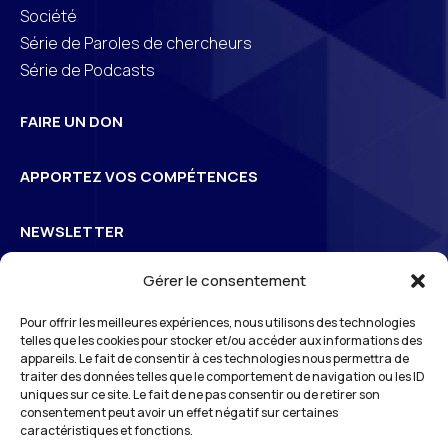
Société
Série de Paroles de chercheurs
Série de Podcasts
FAIRE UN DON
APPORTEZ VOS COMPÉTENCES
NEWSLETTER
Gérer le consentement
Inscrivez-vous à la newsletter pour suivre l’actualité de
Pour offrir les meilleures expériences, nous utilisons des technologies
3
S
Odéon
telles que les cookies pour stocker et/ou accéder aux informations des
appareils. Le fait de consentir à ces technologies nous permettra de
traiter des données telles que le comportement de navigation ou les ID
uniques sur ce site. Le fait de ne pas consentir ou de retirer son
*En vous inscrivant à notre newsletter, vous reconnaissez avoir pris connaissance
consentement peut avoir un effet négatif sur certaines
de notre
politique de gestion des données personnelles
et vous l’acceptez.
caractéristiques et fonctions.