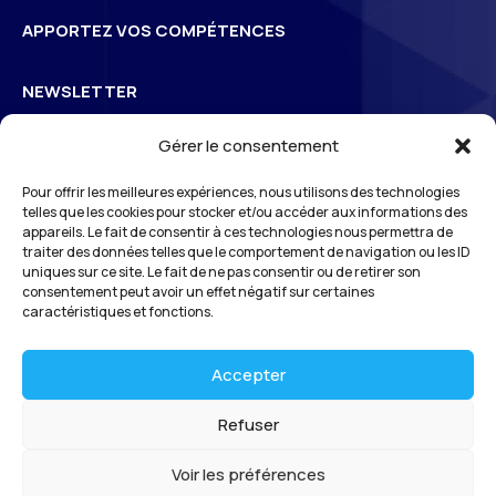
APPORTEZ VOS COMPÉTENCES
NEWSLETTER
Gérer le consentement
Inscrivez-vous à la newsletter pour suivre l’actualité de
Pour offrir les meilleures expériences, nous utilisons des technologies
3
S
Odéon
telles que les cookies pour stocker et/ou accéder aux informations des
appareils. Le fait de consentir à ces technologies nous permettra de
traiter des données telles que le comportement de navigation ou les ID
uniques sur ce site. Le fait de ne pas consentir ou de retirer son
*En vous inscrivant à notre newsletter, vous reconnaissez avoir pris connaissance
consentement peut avoir un effet négatif sur certaines
de notre
politique de gestion des données personnelles
et vous l’acceptez.
caractéristiques et fonctions.
Accepter
Refuser
Voir les préférences