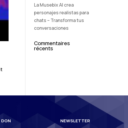
La Musebix AI crea
personajes realistas para
chats – Transforma tus
conversaciones
Commentaires
récents
it
N DON
NEWSLETTER