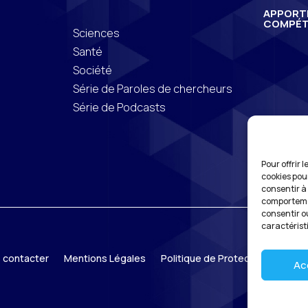
APPORT
COMPÉT
Sciences
Santé
Société
Série de Paroles de chercheurs
Série de Podcasts
Pour offrir 
cookies pou
consentir à
comportemen
consentir o
caractérist
 contacter
Mentions Légales
Politique de Protection des do
Ac