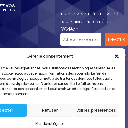
EZ VOS
ENCES
Inscrivez-vous à la newsletter
pour suivre l’actualité de
3
S
Odéon
*En vous inscrivant à notre newsletter, vous
reconnaissez avoir pris connaissance de notre
Gérer le consentement
politique de gestion des données personnelles
et vous l’acceptez.
les meilleures expériences, nous utilisons des technologies telles que les
r stocker et/ou accéder aux informations des appareils. Le fait de
 ces technologies nous permettra de traiter des données telles que le
t de navigation ou les ID uniques sur ce site. Le fait de ne pas
u de retirer son consentement peut avoir un effet négatif sur certaines
iques et fonctions.
nnées
cepter
Refuser
Voir les préférences
Mentions Légales