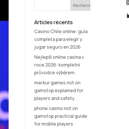
Articles récents
Casino Chile online: guía
completa para elegir y
jugar seguro en 2026
Nejlepší online casina v
roce 2026: kompletní
průvodce výběrem
merkur games not on
gamstop explained for
players and safety
phone casino not on
gamstop practical guide
for mobile players