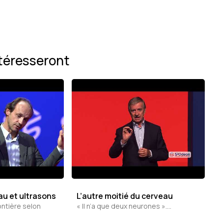
téresseront
u et ultrasons
L’autre moitié du cerveau
rontière selon
« Il n’a que deux neurones »....