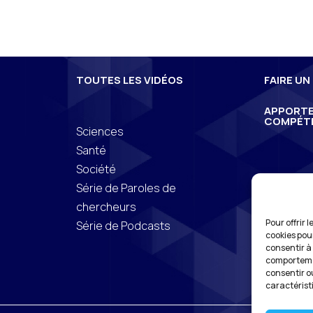
TOUTES LES VIDÉOS
FAIRE UN
APPORTE
COMPÉT
e
Sciences
Santé
Société
Série de Paroles de
chercheurs
Pour offrir 
Série de Podcasts
cookies pou
consentir à
comportemen
consentir o
caractérist