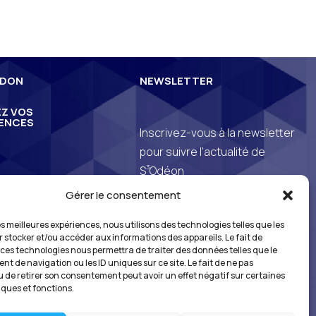
 DON
NEWSLETTER
Z VOS
ENCES
Inscrivez-vous à la newsletter
pour suivre l’actualité de
3
S
Odéon
Gérer le consentement
*En vous inscrivant à notre newsletter, vous
les meilleures expériences, nous utilisons des technologies telles que les
reconnaissez avoir pris connaissance de
r stocker et/ou accéder aux informations des appareils. Le fait de
notre
politique de gestion des données
 ces technologies nous permettra de traiter des données telles que le
personnelles
et vous l’acceptez.
t de navigation ou les ID uniques sur ce site. Le fait de ne pas
u de retirer son consentement peut avoir un effet négatif sur certaines
iques et fonctions.