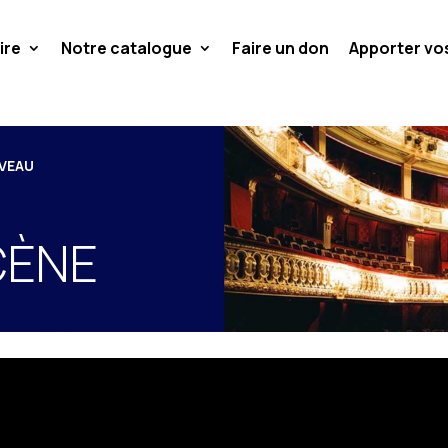
ire
Notre catalogue
Faire un don
Apporter v
RVEAU
CÈNE