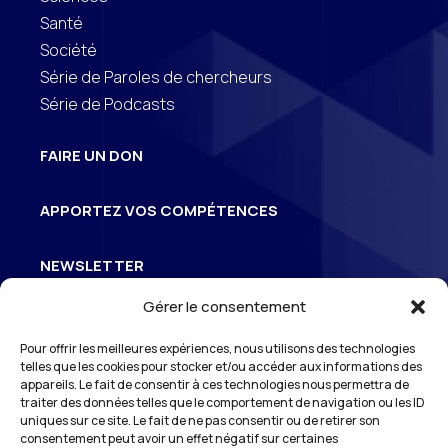
Santé
Société
Série de Paroles de chercheurs
Série de Podcasts
FAIRE UN DON
APPORTEZ VOS COMPÉTENCES
NEWSLETTER
Gérer le consentement
Inscrivez-vous à la newsletter pour suivre
Pour offrir les meilleures expériences, nous utilisons des technologies
3
l’actualité de S
Odéon
telles que les cookies pour stocker et/ou accéder aux informations des
appareils. Le fait de consentir à ces technologies nous permettra de
traiter des données telles que le comportement de navigation ou les ID
uniques sur ce site. Le fait de ne pas consentir ou de retirer son
consentement peut avoir un effet négatif sur certaines
*En vous inscrivant à notre newsletter, vous reconnaissez avoir pris