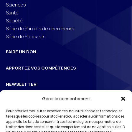
Sciences
Santé
Société
Série de Paroles de chercheurs
Série de Podcasts
FAIRE UN DON
APPORTEZ VOS COMPÉTENCES
NEWSLETTER
Gérer le consentement
Inscrivez-vous à la newsletter pour suivre l’actualité de
Pour offrir les meilleures expériences, nous utilisons des technologies
3
S
Odéon
telles que les cookies pour stocker et/ou accéder aux informations des
appareils. Le fait de consentir à ces technologies nous permettra de
traiter des données telles que le comportement de navigation ou les ID