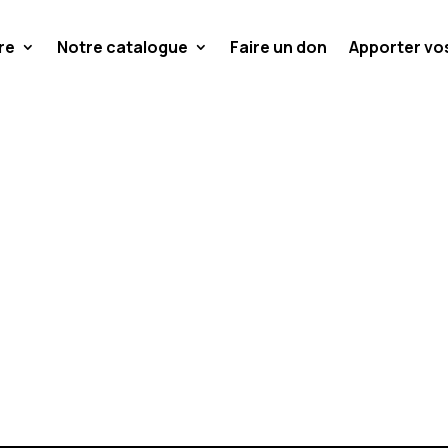
re
Notre catalogue
Faire un don
Apporter v