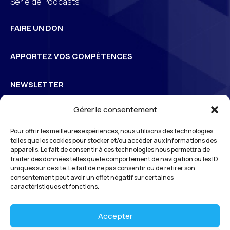
Série de Podcasts
FAIRE UN DON
APPORTEZ VOS COMPÉTENCES
NEWSLETTER
Gérer le consentement
Inscrivez-vous à la newsletter pour suivre l’actualité de
Pour offrir les meilleures expériences, nous utilisons des technologies
3
S
Odéon
telles que les cookies pour stocker et/ou accéder aux informations des
appareils. Le fait de consentir à ces technologies nous permettra de
traiter des données telles que le comportement de navigation ou les ID
uniques sur ce site. Le fait de ne pas consentir ou de retirer son
*En vous inscrivant à notre newsletter, vous reconnaissez avoir pris connaissance
consentement peut avoir un effet négatif sur certaines
de notre
politique de gestion des données personnelles
et vous l’acceptez.
caractéristiques et fonctions.
Accepter