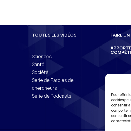
TOUTES LES VIDÉOS
FAIRE UN
APPORTE
COMPÉT
e
Sciences
Santé
Société
Série de Paroles de
chercheurs
Pour offrir 
Série de Podcasts
cookies pou
consentir à
comportemen
consentir o
caractérist