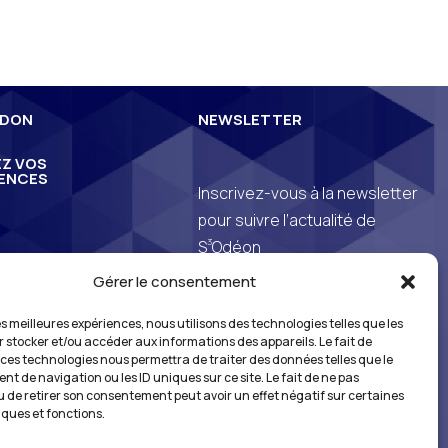
 DON
NEWSLETTER
Z VOS
ENCES
Inscrivez-vous à la newsletter
pour suivre l’actualité de
3
S
Odéon
Gérer le consentement
*En vous inscrivant à notre newsletter, vous
les meilleures expériences, nous utilisons des technologies telles que les
reconnaissez avoir pris connaissance de
r stocker et/ou accéder aux informations des appareils. Le fait de
notre
politique de gestion des données
 ces technologies nous permettra de traiter des données telles que le
personnelles
et vous l’acceptez.
t de navigation ou les ID uniques sur ce site. Le fait de ne pas
u de retirer son consentement peut avoir un effet négatif sur certaines
iques et fonctions.