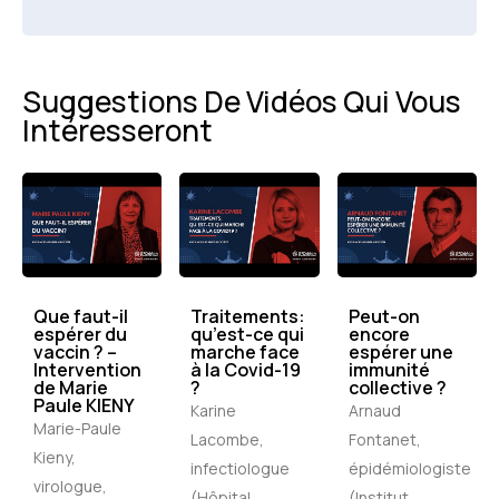
Suggestions De Vidéos Qui Vous
Intéresseront
Que faut-il
Traitements:
Peut-on
espérer du
qu’est-ce qui
encore
vaccin ? –
marche face
espérer une
Intervention
à la Covid-19
immunité
de Marie
?
collective ?
Paule KIENY
Karine
Arnaud
Marie-Paule
Lacombe,
Fontanet,
Kieny,
infectiologue
épidémiologiste
virologue,
(Hôpital...
(Institut...