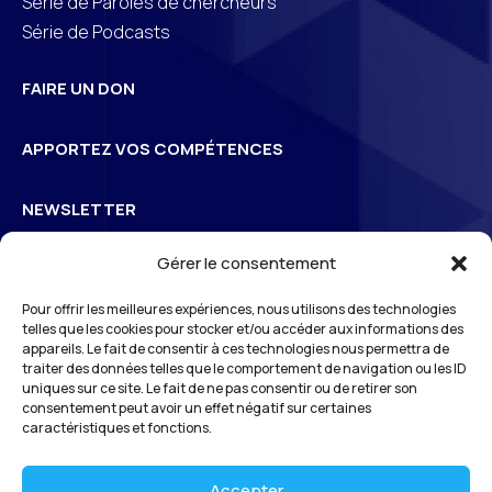
Série de Paroles de chercheurs
Série de Podcasts
FAIRE UN DON
APPORTEZ VOS COMPÉTENCES
NEWSLETTER
Gérer le consentement
Inscrivez-vous à la newsletter pour suivre l’actualité de
Pour offrir les meilleures expériences, nous utilisons des technologies
3
S
Odéon
telles que les cookies pour stocker et/ou accéder aux informations des
appareils. Le fait de consentir à ces technologies nous permettra de
traiter des données telles que le comportement de navigation ou les ID
uniques sur ce site. Le fait de ne pas consentir ou de retirer son
*En vous inscrivant à notre newsletter, vous reconnaissez avoir pris connaissance
consentement peut avoir un effet négatif sur certaines
de notre
politique de gestion des données personnelles
et vous l’acceptez.
caractéristiques et fonctions.
Accepter