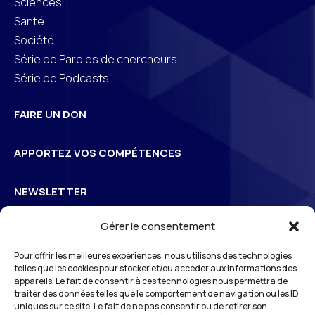
Sciences
Santé
Société
Série de Paroles de chercheurs
Série de Podcasts
FAIRE UN DON
APPORTEZ VOS COMPÉTENCES
NEWSLETTER
Gérer le consentement
Inscrivez-vous à la newsletter pour suivre l’actualité de
Pour offrir les meilleures expériences, nous utilisons des technologies
3
S
Odéon
telles que les cookies pour stocker et/ou accéder aux informations des
appareils. Le fait de consentir à ces technologies nous permettra de
traiter des données telles que le comportement de navigation ou les ID
uniques sur ce site. Le fait de ne pas consentir ou de retirer son
*En vous inscrivant à notre newsletter, vous reconnaissez avoir pris connaissance