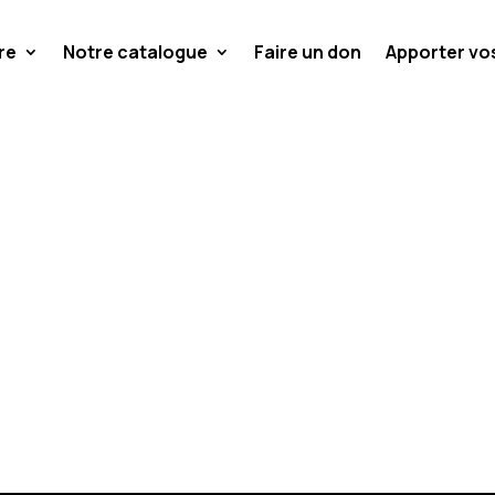
re
Notre catalogue
Faire un don
Apporter v