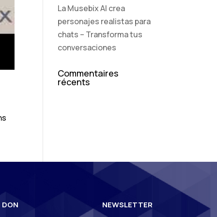
La Musebix AI crea
personajes realistas para
chats – Transforma tus
conversaciones
Commentaires
récents
ns
N DON
NEWSLETTER