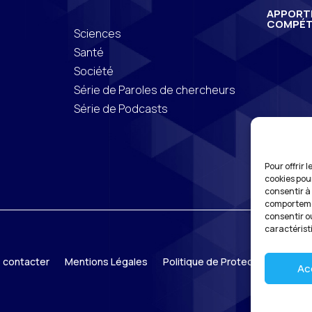
APPORT
COMPÉT
Sciences
Santé
Société
Série de Paroles de chercheurs
Série de Podcasts
Pour offrir 
cookies pou
consentir à
comportemen
consentir o
caractérist
 contacter
Mentions Légales
Politique de Protection des do
Ac