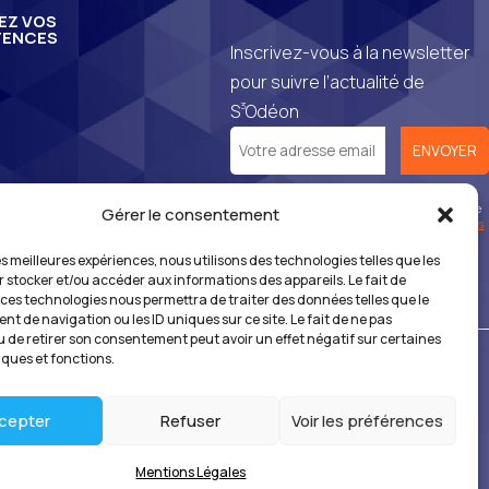
EZ VOS
ENCES
Inscrivez-vous à la newsletter
pour suivre l’actualité de
3
S
Odéon
*En vous inscrivant à notre newsletter, vous
reconnaissez avoir pris connaissance de notre
Gérer le consentement
politique de gestion des données personnelles
et vous l’acceptez.
les meilleures expériences, nous utilisons des technologies telles que les
r stocker et/ou accéder aux informations des appareils. Le fait de
 ces technologies nous permettra de traiter des données telles que le
t de navigation ou les ID uniques sur ce site. Le fait de ne pas
u de retirer son consentement peut avoir un effet négatif sur certaines
iques et fonctions.
nnées
cepter
Refuser
Voir les préférences
Mentions Légales