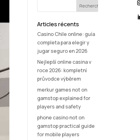
Articles récents
Casino Chile online: guía
completa para elegir y
jugar seguro en 2026
Nejlepší online casina v
roce 2026: kompletní
průvodce výběrem
merkur games not on
gamstop explained for
players and safety
phone casino not on
gamstop practical guide
for mobile players